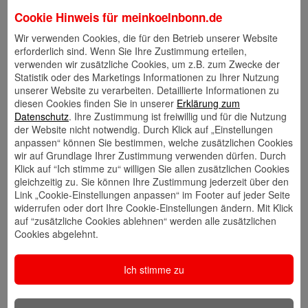
Weiterlesen
Cookie Hinweis für
meinkoelnbonn.de
mein Leben
Ausgehen
Erlebnisse
Wir verwenden Cookies, die für den Betrieb unserer Website
erforderlich sind. Wenn Sie Ihre Zustimmung erteilen,
Februar 2026
verwenden wir zusätzliche Cookies, um z.B. zum Zwecke der
Rheinland Alaaf! Jecke Karnevalskneipen in
Statistik oder des Marketings Informationen zu Ihrer Nutzung
unserer Website zu verarbeiten. Detaillierte Informationen zu
KölnBonn
diesen Cookies finden Sie in unserer
Erklärung zum
Datenschutz
. Ihre Zustimmung ist freiwillig und für die Nutzung
Kreative Kostüme, kalte Drinks, heiße
der Website nicht notwendig. Durch Klick auf „Einstellungen
anpassen“ können Sie bestimmen, welche zusätzlichen Cookies
Karnevalsrhythmen: Jecksein ist im Rheinischen
wir auf Grundlage Ihrer Zustimmung verwenden dürfen. Durch
Programm. Ihr mögt’s authentisch und traditionell?
Klick auf “Ich stimme zu“ willigen Sie allen zusätzlichen Cookies
Dann feiert Fastelovend doch…
gleichzeitig zu. Sie können Ihre Zustimmung jederzeit über den
Link „Cookie-Einstellungen anpassen“ im Footer auf jeder Seite
Weiterlesen
widerrufen oder dort Ihre Cookie-Einstellungen ändern. Mit Klick
auf “zusätzliche Cookies ablehnen“ werden alle zusätzlichen
mein Leben
Ausgehen
Erlebnisse
Familie
Cookies abgelehnt.
Januar 2026
Ich stimme zu
Alaaf! Last-Minute-Karnevalskostüme für
Kinder selber machen