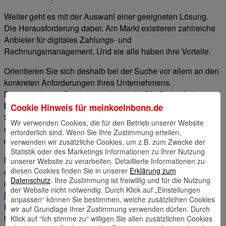
Weiter geht es mit der Auswahl einer geeigneten Lösung.
Die Herausforderung dabei: Am Markt existieren zahlreiche
Anbieter für digitales Zahlungs- und
Rechnungsmanagement. Und sie alle haben ihre Vorteile.
Orientieren Sie sich deshalb bei der Suche vor allem an den
konkreten Anforderungen Ihres Unternehmens.
Berücksichtigen Sie unter anderem die
Skalierbarkeit,
Integrationsfähigkeit und Benutzerfreundlichkeit.
Stellen
Cookie Hinweis für
meinkoelnbonn.de
Sie sicher, dass sich verschiedene Systeme sinnvoll
Wir verwenden Cookies, die für den Betrieb unserer Website
miteinander verknüpfen lassen oder entscheiden Sie sich
erforderlich sind. Wenn Sie Ihre Zustimmung erteilen,
direkt für eine zentrale Lösung.
verwenden wir zusätzliche Cookies, um z.B. zum Zwecke der
Statistik oder des Marketings Informationen zu Ihrer Nutzung
Mittelständische Unternehmen setzen am besten auf
unserer Website zu verarbeiten. Detaillierte Informationen zu
diesen Cookies finden Sie in unserer
Erklärung zum
etablierte Lösungen wie
Lexware Office
,
DATEV
,
sevdesk
Datenschutz
. Ihre Zustimmung ist freiwillig und für die Nutzung
oder
WISO MeinBüro
. Ergänzend dazu gibt es
passende
der Website nicht notwendig. Durch Klick auf „Einstellungen
Banking- und Schnittstellenlösungen
der Sparkasse
anpassen“ können Sie bestimmen, welche zusätzlichen Cookies
KölnBonn, die sich einfach in bestehende Systeme
wir auf Grundlage Ihrer Zustimmung verwenden dürfen. Durch
integrieren lassen.
Klick auf “Ich stimme zu“ willigen Sie allen zusätzlichen Cookies