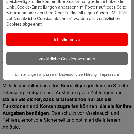
gleichzeitig zu. Sie können Ihre Zustimmung jederzeit über den
3
Link „Cookie-Einstellungen anpassen“ im Footer auf jeder Seite
widerrufen oder dort Ihre Cookie-Einstellungen ändern. Mit Klick
Schritt 3: Datenqualität und
auf “zusätzliche Cookies ablehnen“ werden alle zusätzlichen
Cookies abgelehnt.
Stammdatenmanagement
Digitale Prozesse funktionieren nur mit sauberen und
Ich stimme zu
einheitlichen Daten. Sorgen Sie dafür, dass Ihre Stammdaten
gepflegt sind.
zusätzliche Cookies ablehnen
4
Schritt 4: Sicherheits- und Berechtigungskonzepte
Einstellungen anpassen
Datenschutzerklärung
Impressum
Mithilfe von rollenbasierten Berechtigungen trennen Sie die
Erfassung, Freigabe und Ausführung von Zahlungen und
stellen Sie sicher, dass Mitarbeitende nur auf die
Funktionen und Konten zugreifen können, die sie für ihre
Aufgaben benötigen
. Das schützt vor Missbrauch und
Fehlern, erhöht die Sicherheit und optimiert die internen
Abläufe.