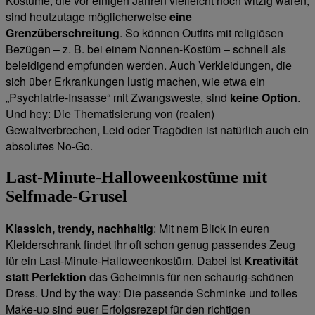
Kostüme, die vor einigen Jahren vielleicht noch witzig waren,
sind heutzutage möglicherweise
eine
Grenzüberschreitung
. So können Outfits mit religiösen
Bezügen – z. B. bei einem Nonnen-Kostüm – schnell als
beleidigend empfunden werden. Auch Verkleidungen, die
sich über Erkrankungen lustig machen, wie etwa ein
„Psychiatrie-Insasse“ mit Zwangsweste, sind
keine Option
.
Und hey: Die Thematisierung von (realen)
Gewaltverbrechen, Leid oder Tragödien ist natürlich auch ein
absolutes No-Go.
Last-Minute-Halloweenkostüme mit
Selfmade-Grusel
Klassich, trendy, nachhaltig
: Mit nem Blick in euren
Kleiderschrank findet ihr oft schon genug passendes Zeug
für ein Last-Minute-Halloweenkostüm. Dabei ist
Kreativität
statt Perfektion
das Geheimnis für nen schaurig-schönen
Dress. Und by the way: Die passende Schminke und tolles
Make-up sind euer Erfolgsrezept für den richtigen