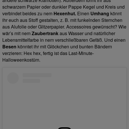
andere schwarze Klamotten). Außerdem formt ihr aus
schwarzem Papier oder dunkler Pappe Kegel und Kreis und
verbindet beides zu nem
Hexenhut.
Einen
Umhang
könnt
ihr euch aus Stoff gestalten, z. B. mit funkelnden Sternchen
aus Alufolie oder Glitzerpapier. Accessoires gewünscht? Wie
wär’s mit nem
Zaubertrank
aus Wasser und natürlicher
Lebensmittelfarbe in nem verschließbaren Gefäß. Und einen
Besen
könntet ihr mit Glöckchen und bunten Bändern
verzieren: Hex hex, fertig ist das Last-Minute-
Halloweenkostüm.