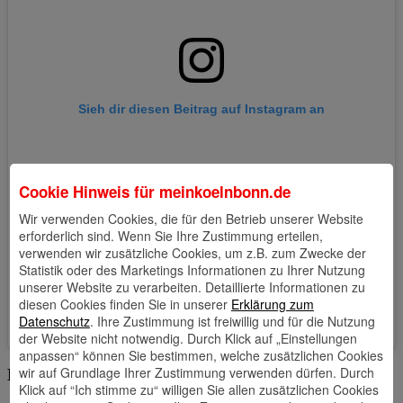
Sieh dir diesen Beitrag auf Instagram an
Cookie Hinweis für
meinkoelnbonn.de
Wir verwenden Cookies, die für den Betrieb unserer Website
erforderlich sind. Wenn Sie Ihre Zustimmung erteilen,
verwenden wir zusätzliche Cookies, um z.B. zum Zwecke der
Statistik oder des Marketings Informationen zu Ihrer Nutzung
unserer Website zu verarbeiten. Detaillierte Informationen zu
diesen Cookies finden Sie in unserer
Erklärung zum
Ein Beitrag geteilt von 🎀 𝕷𝖎𝖛𝖎𝖓𝖌 𝕯𝖔𝖑𝖑 🎀 (@hell.cosplay)
Datenschutz
. Ihre Zustimmung ist freiwillig und für die Nutzung
der Website nicht notwendig. Durch Klick auf „Einstellungen
anpassen“ können Sie bestimmen, welche zusätzlichen Cookies
wir auf Grundlage Ihrer Zustimmung verwenden dürfen. Durch
Die „andere Mutter“ aus „Coraline“
Klick auf “Ich stimme zu“ willigen Sie allen zusätzlichen Cookies