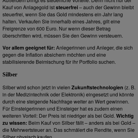
Außerdem bringt es steuerliche Vorteile: Denn nicht nur der
Kauf von Anlagegold ist
steuerfrei
– auch der Gewinn bleibt
steuerfrei, wenn Sie das Gold mindestens ein Jahr lang
halten. Verkaufen Sie innerhalb eines Jahres, gilt eine
Freigrenze von 600 Euro. Nur wenn dieser Betrag
überschritten wird, müssen Sie den Gewinn versteuern.
Vor allem geeignet für:
Anlegerinnen und Anleger, die sich
gegen die Inflation absichern möchten und eine
stabilisierende Beimischung für ihr Portfolio suchen.
Silber
Silber wird schon jetzt in vielen
Zukunftstechnologien
(z. B.
in der Medizintechnik oder Elektronik) eingesetzt und könnte
durch eine steigende Nachfrage weiter an Wert gewinnen.
Für Einsteigerinnen und Einsteiger hat es zudem einen
weiteren Vorteil: Der Preis ist niedriger als bei Gold.
Wichtig
zu wissen:
Beim Kauf von Silber fällt – anders als bei Gold –
die Mehrwertsteuer an. Das schmälert die Rendite, wenn Sie
Silber physisch kaufen.