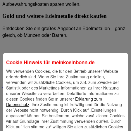
Aufbewahrungskosten sparen wollen.
Gold und weitere Edelmetalle direkt kaufen
Entdecken Sie ein großes Angebot an Edel­metallen – ganz
gleich, ob Münzen oder Barren.
Cookie Hinweis für
meinkoelnbonn.de
Wir verwenden Cookies, die für den Betrieb unserer Website
erforderlich sind. Wenn Sie Ihre Zustimmung erteilen,
verwenden wir zusätzliche Cookies, um z.B. zum Zwecke der
Jetzt kaufen
Statistik oder des Marketings Informationen zu Ihrer Nutzung
unserer Website zu verarbeiten. Detaillierte Informationen zu
diesen Cookies finden Sie in unserer
Erklärung zum
Datenschutz
. Ihre Zustimmung ist freiwillig und für die Nutzung
Wie ergibt sich der Preis? Oder auch:
der Website nicht notwendig. Durch Klick auf „Einstellungen
anpassen“ können Sie bestimmen, welche zusätzlichen Cookies
Wann steigt der Wert?
wir auf Grundlage Ihrer Zustimmung verwenden dürfen. Durch
Klick auf “Ich stimme zu“ willigen Sie allen zusätzlichen Cookies