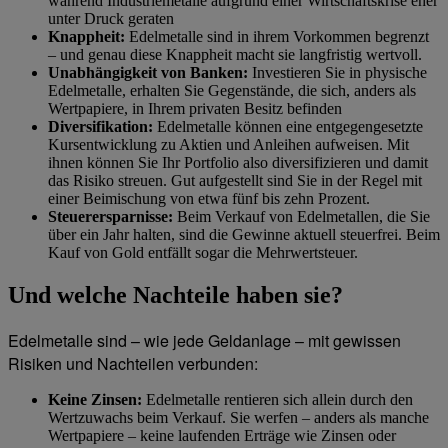
während Industriemetalle aufgrund einer Wirtschaftskrise eher
unter Druck geraten
Knappheit:
Edelmetalle sind in ihrem Vorkommen begrenzt
– und genau diese Knappheit macht sie langfristig wertvoll.
Unabhängigkeit von Banken:
Investieren Sie in physische
Edelmetalle, erhalten Sie Gegenstände, die sich, anders als
Wertpapiere, in Ihrem privaten Besitz befinden
Diversifikation:
Edelmetalle können eine entgegengesetzte
Kursentwicklung zu Aktien und Anleihen aufweisen. Mit
ihnen können Sie Ihr Portfolio also diversifizieren und damit
das Risiko streuen. Gut aufgestellt sind Sie in der Regel mit
einer Beimischung von etwa fünf bis zehn Prozent.
Steuerersparnisse:
Beim Verkauf von Edelmetallen, die Sie
über ein Jahr halten, sind die Gewinne aktuell steuerfrei. Beim
Kauf von Gold entfällt sogar die Mehrwertsteuer.
Und welche Nachteile haben sie?
Edelmetalle sind – wie jede Geldanlage – mit gewissen
Risiken und Nachteilen verbunden:
Keine Zinsen:
Edelmetalle rentieren sich allein durch den
Wertzuwachs beim Verkauf. Sie werfen – anders als manche
Wertpapiere – keine laufenden Erträge wie Zinsen oder