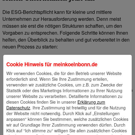
Die ESG-Berichtspflicht kann für kleine und mittlere
Unternehmen zur Herausforderung werden. Denn meist
müssen sie erst die nötigen Strukturen schaffen, um den
Vorgaben zu entsprechen. Folgende Schritte können Ihnen
helfen, den Überblick zu behalten und gut vorbereitet in den
neuen Prozess zu starten:
Klare Verantwortlichkeiten benennen:
Legen Sie
verbindlich fest, wer sich in Ihrem Unternehmen um den
Cookie Hinweis für
meinkoelnbonn.de
Nachhaltigkeitsbericht kümmert. Gibt es intern keine
Wir verwenden Cookies, die für den Betrieb unserer Website
Fachperson, die sich mit der Thematik auskennt, sollten Sie
erforderlich sind. Wenn Sie Ihre Zustimmung erteilen,
entsprechende Ressourcen aufbauen.
verwenden wir zusätzliche Cookies, um z.B. zum Zwecke der
Wichtigste Kriterien bestimmen:
Nicht alle ESG-Kriterien
Statistik oder des Marketings Informationen zu Ihrer Nutzung
sind für alle Unternehmen gleich wichtig. Ermitteln Sie mittels
einer Wesentlichkeitsanalyse die Kriterien, die für Sie
unserer Website zu verarbeiten. Detaillierte Informationen zu
besonders relevant sind. Leiten Sie daraus ab, welche Daten
diesen Cookies finden Sie in unserer
Erklärung zum
gesammelt und analysiert werden müssen, um später in den
Datenschutz
. Ihre Zustimmung ist freiwillig und für die Nutzung
Nachhaltigkeitsbericht einzufließen.
der Website nicht notwendig. Durch Klick auf „Einstellungen
Technik vorbereiten:
Finden Sie eine technische Lösung,
anpassen“ können Sie bestimmen, welche zusätzlichen Cookies
die zu Ihrem Unternehmen passt und die den bürokratischen
wir auf Grundlage Ihrer Zustimmung verwenden dürfen. Durch
sowie organisatorischen Aufwand minimiert.
Klick auf “Ich stimme zu“ willigen Sie allen zusätzlichen Cookies
Finanzierung planen:
Nachhaltige Investitionen können