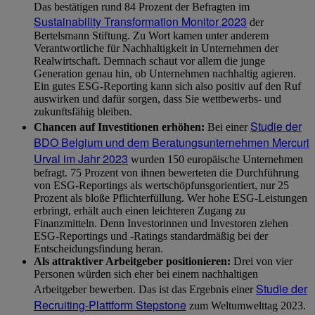
Das bestätigen rund 84 Prozent der Befragten im
Sustainability Transformation Monitor 2023
der
Bertelsmann Stiftung. Zu Wort kamen unter anderem
Verantwortliche für Nachhaltigkeit in Unternehmen der
Realwirtschaft. Demnach schaut vor allem die junge
Generation genau hin, ob Unternehmen nachhaltig agieren.
Ein gutes ESG-Reporting kann sich also positiv auf den Ruf
auswirken und dafür sorgen, dass Sie wettbewerbs- und
zukunftsfähig bleiben.
Studie der
Chancen auf Investitionen erhöhen:
Bei einer
BDO Belgium und dem Beratungsunternehmen Mercuri
Urval im Jahr 2023
wurden 150 europäische Unternehmen
befragt. 75 Prozent von ihnen bewerteten die Durchführung
von ESG-Reportings als wertschöpfunsgorientiert, nur 25
Prozent als bloße Pflichterfüllung. Wer hohe ESG-Leistungen
erbringt, erhält auch einen leichteren Zugang zu
Finanzmitteln. Denn Investorinnen und Investoren ziehen
ESG-Reportings und -Ratings standardmäßig bei der
Entscheidungsfindung heran.
Als attraktiver Arbeitgeber positionieren:
Drei von vier
Personen würden sich eher bei einem nachhaltigen
Studie der
Arbeitgeber bewerben. Das ist das Ergebnis einer
Recruiting-Plattform Stepstone
zum Weltumwelttag 2023.