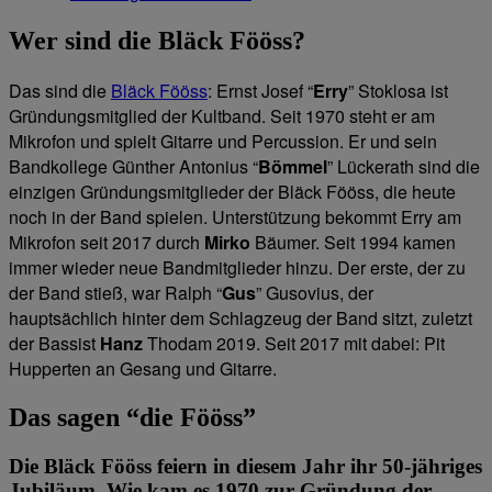
Wer sind die Bläck Fööss?
Das sind die
Bläck Fööss
: Ernst Josef “
Erry
” Stoklosa ist
Gründungsmitglied der Kultband. Seit 1970 steht er am
Mikrofon und spielt Gitarre und Percussion. Er und sein
Bandkollege Günther Antonius “
Bömmel
” Lückerath sind die
einzigen Gründungsmitglieder der Bläck Fööss, die heute
noch in der Band spielen. Unterstützung bekommt Erry am
Mikrofon seit 2017 durch
Mirko
Bäumer. Seit 1994 kamen
immer wieder neue Bandmitglieder hinzu. Der erste, der zu
der Band stieß, war Ralph “
Gus
” Gusovius, der
hauptsächlich hinter dem Schlagzeug der Band sitzt, zuletzt
der Bassist
Hanz
Thodam 2019. Seit 2017 mit dabei: Pit
Hupperten an Gesang und Gitarre.
Das sagen “die Fööss”
Die Bläck Fööss feiern in diesem Jahr ihr 50-jähriges
Jubiläum. Wie kam es 1970 zur Gründung der