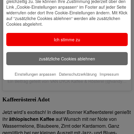
gleichzeitig zu. Sie können Ihre Zustimmung jederzeit über den
Link „Cookie-Einstellungen anpassen“ im Footer auf jeder Seite
Sieh dir diesen Beitrag auf Instagram an
widerrufen oder dort Ihre Cookie-Einstellungen ändern. Mit Klick
auf “zusätzliche Cookies ablehnen“ werden alle zusätzlichen
Cookies abgelehnt.
Ich stimme zu
zusätzliche Cookies ablehnen
Einstellungen anpassen
Datenschutzerklärung
Impressum
Ein Beitrag geteilt von VAN DYCK Kaffee & Rösterei (@vandyckroesterei)
Kaffeerösterei Adot
Jetzt wird’s exotisch! In dieser Bonner Kaffeerösterei genießt
ihr
äthiopischen Kaffee
auf Wunsch mit ner Note von
Wassermelone, Blaubeere, Zimt oder Kardamom. Ganz
gemütlich bei ner kleinen Auszeit mit Jazz- und Blues-