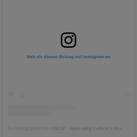
Sieh dir diesen Beitrag auf Instagram an
Ein Beitrag geteilt von 𝗧𝗨𝗟𝗜𝗣 - 𝗦𝗽𝗲𝗰𝗶𝗮𝗹𝘁𝘆 𝗖𝗼𝗳𝗳𝗲𝗲 & 𝗕𝗿𝘂𝗻𝗰𝗵 (@tulipcafe.bonn)