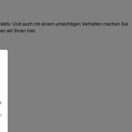
fektiv. Und auch mit einem umsichtigen Verhalten machen Sie
en wir Ihnen hier.
d
n