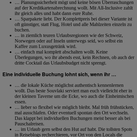
… Planungssicherheit mögt und keine bösen Überraschungen
auf der Kreditkartenabrechnung wollt. Mit All-Inclusive zahlt
ihr gleich alles und habt dann eure Ruhe.
… Sparpakete liebt. Der Komplettpreis bei dieser Variante ist
oft günstiger, statt Flug, Hotel und alle Mahlzeiten einzeln zu
buchen.
… in ziemlich teuren Urlaubsregionen wie der Schweiz,
Norwegen oder auf Inseln unterwegs seid, wo selbst ein
Kaffee zum Luxusgetränk wird.
… einfach mal komplett abschalten wollt. Keine
Überlegungen, wo ihr abends esst, kein Rechnen, ob auch der
dritte Cocktail das Urlaubsbudget nicht sprengt.
Eine individuelle Buchung lohnt sich, wenn ihr …
… die lokale Küche möglichst authentisch kennenlernen
wollt. Das beste Souvlaki serviert man euch vielleicht eher in
der kleinen Taverne um die Ecke, wo auch die Einheimischen
essen.
… lieber so flexibel wie möglich bleibt. Mal früh frühstücken,
mal ausschlafen. Oder eventuell spontan den Ort wechseln.
Das klappt bei individuellen Buchungen meist besser als bei
Pauschalreisen.
… im Urlaub gern selbst den Hut auf habt. Die tollsten Spots
in Reiseblogs recherchieren, vor Ort von den Locals die