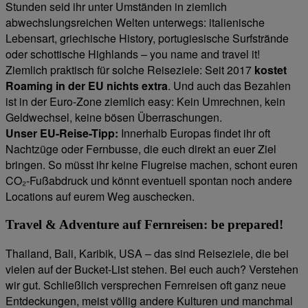
Stunden seid ihr unter Umständen in ziemlich
abwechslungsreichen Welten unterwegs: italienische
Lebensart, griechische History, portugiesische Surfstrände
oder schottische Highlands – you name and travel it!
Ziemlich praktisch für solche Reiseziele: Seit 2017
kostet
Roaming in der EU nichts extra
. Und auch das Bezahlen
ist in der Euro-Zone ziemlich easy: Kein Umrechnen, kein
Geldwechsel, keine bösen Überraschungen.
Unser EU-Reise-Tipp:
Innerhalb Europas findet ihr oft
Nachtzüge oder Fernbusse, die euch direkt an euer Ziel
bringen. So müsst ihr keine Flugreise machen, schont euren
CO₂-Fußabdruck und könnt eventuell spontan noch andere
Locations auf eurem Weg auschecken.
Travel & Adventure auf Fernreisen: be prepared!
Thailand, Bali, Karibik, USA – das sind Reiseziele, die bei
vielen auf der Bucket-List stehen. Bei euch auch? Verstehen
wir gut. Schließlich versprechen Fernreisen oft ganz neue
Entdeckungen, meist völlig andere Kulturen und manchmal