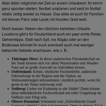
Aber dafür möglichst viel Zeit an eurem Urlaubsort. Ihr könnt
ganz spontan starten, flexibel umplanen und seid im Notfall
relativ zeitig wieder zu Hause. Das alles ist auch für Familien
mit kleinen Pänz oder Leute mit Hunden Gold wert.
Noch besser: Neben den üblichen beliebten Urlaubs-
Locations gibt’s für Deutschland auch ein paar echte Reise-
Geheimtipps. Statt nach Sylt, ins Allgäu oder an den
Bodensee könntet ihr euch eventuell auch mal weniger
bekannte Gebiete anschauen, wie z. B.:
Thüringer Meer:
In dieser malerischen Flusslandschaft an
der Saale können sich vor allem Wasserratten und Wander-
Fans auf ne große Auswahl an Aktivitäten freuen.
Ostfriesland:
Kleine, idyllische Fischerdörfer, zahlreiche
Fahrradwege in der Region und die Option, an
Wattwanderungen teilzunehmen: ziemlich perfekt, wenn ihr
gerne in der Natur unterwegs seid.
Stolberg:
Lieber ein Kulturtrip in alte Städte? Dann könnte
diese mittelalterliche Fachwerkstadt mit toller Umgebung im
Südharz euer Ding sein.
Oberes Donautal:
Schonmal vom „Schwäbische Grand
Canyon“ gehört? Lohnt sich bestimmt. Denn in diesem Tal in