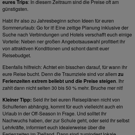
eures Trips
: In diesem Zeitraum sind die Preise oft am
günstigsten.
Habt ihr also zu Jahresbeginn schon Ideen für euren
Sommerurlaub: Go for it! Eine zeitige Planung inklusive der
Suche nach Verbindungen und Hotels verschafft euch einige
Vorteile: Neben ner großen Angebotsauswahl profitiert ihr
von attraktiven Konditionen und schont damit euer
Reisebudget.
Ebenfalls hilfreich: Achtet ein bisschen darauf, für wann ihr
eure Reise bucht. Denn die Traumziele sind vor allem
zu
Ferienzeiten extrem beliebt und die Preise steigen
. Ihr
zahlt dann nicht selten 30 bis 50 % mehr. Bruche mer nit!
Kleiner Tipp:
Seid ihr bei euren Reiseplänen nicht von
Schulferien abhängig, kommt für euch vielleicht auch ein
Urlaub in der Off-Season in Frage. Und solltet ihr
Nachwuchs haben, der zur Schule geht, oder seid ihr selbst
Lehrkräfte, informiert euch idealerweise über die
Ferienzeiten im Zielland. Dann sind zumindest lokale