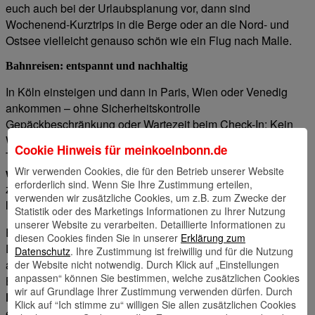
euch auch bei der Urlaubsplanung vor, dann sind
Wochenend-Kurztrips in die Berge oder an die Nord- und
Ostsee vielleicht genauso schön wie ein Flug nach Malle.
Bahnreisen: entspannt und nachhaltig
In Köln einsteigen und dann in Paris, Wien oder Venedig
ankommen – ohne Sicherheitskontrolle
Gepäckbeschränkung oder Wartezeit beim Check-In: Kein
Wunder, dass europäische Städtereisen mit dem Zug voll im
Cookie Hinweis für
meinkoelnbonn.de
Trend liegen. Besonders cool: Bahnreisen sind
am
Wir verwenden Cookies, die für den Betrieb unserer Website
wenigsten schädlich für die Umwelt
. Und noch dazu
erforderlich sind. Wenn Sie Ihre Zustimmung erteilen,
ziemlich stressfrei: Ihr könnt während eurer Fahrt arbeiten,
verwenden wir zusätzliche Cookies, um z.B. zum Zwecke der
lesen oder einfach entspannt die Landschaft genießen.
Statistik oder des Marketings Informationen zu Ihrer Nutzung
unserer Website zu verarbeiten. Detaillierte Informationen zu
Ein durchdachter Zeitplan macht natürlich trotzdem Sinn.
diesen Cookies finden Sie in unserer
Erklärung zum
Denkt also am besten dran, genug Puffer einzuplanen. Vor
Datenschutz
. Ihre Zustimmung ist freiwillig und für die Nutzung
allem, wenn ihr Anschlussverbindungen bekommen müsst.
der Website nicht notwendig. Durch Klick auf „Einstellungen
anpassen“ können Sie bestimmen, welche zusätzlichen Cookies
By the way: Bahnreisen können teurer sein als Flüge.
wir auf Grundlage Ihrer Zustimmung verwenden dürfen. Durch
Frühes Buchen und Sparpreise checken
kann sich also
Klick auf “Ich stimme zu“ willigen Sie allen zusätzlichen Cookies
echt für euch auszahlen. Und plant ihr ne flexible Rundreise