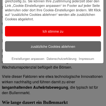
gleichzeitig zu. Sie können Ihre Zustimmung jederzeit über den
Link „Cookie-Einstellungen anpassen“ im Footer auf jeder Seite
Stabilität
:
widerrufen oder dort Ihre Cookie-Einstellungen ändern. Mit Klick
auf “zusätzliche Cookies ablehnen“ werden alle zusätzlichen
Verlässliche Rahmenbedingungen ohne größere Krisen
Cookies abgelehnt.
geben den Anlegerinnen und Anlegern Sicherheit.
Ich stimme zu
Innovation
:
zusätzliche Cookies ablehnen
Neue Technologien wie etwa Künstliche Intelligenz sorgen
für einen Produktivitätsschub in der Wirtschaft. Es entstehen
Einstellungen anpassen
Datenschutzerklärung
Impressum
neue Märkte, Produkte und Anwendungen. Dieses
Wachstumspotenzial beflügelt die Börsen.
Viele dieser Faktoren wie etwa technologische Innovationen
wirken nachhaltig und führen damit zu einer
langanhaltenden Aufwärtsbewegung
, die typisch ist für
den Bullenmarkt.
Wie lange dauert ein Bullenmarkt