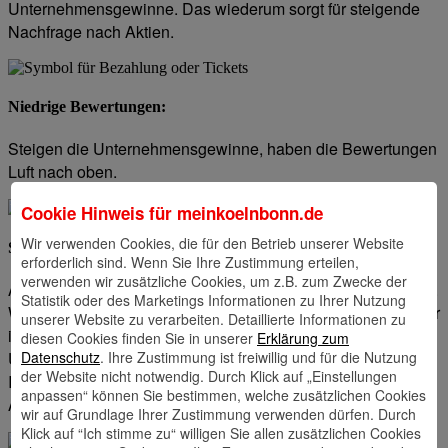
Unternehmensgewinne. Das wiederum sorgt für steigende
Nachfrage nach Aktien.
Niedrige Bewertungen:
Steigen die Unternehmensgewinne, haben die Bewertungen
Luft nach oben.
Cookie Hinweis für
meinkoelnbonn.de
Wir verwenden Cookies, die für den Betrieb unserer Website
Sinkende Zinsen
:
erforderlich sind. Wenn Sie Ihre Zustimmung erteilen,
verwenden wir zusätzliche Cookies, um z.B. zum Zwecke der
Am Anfang eines Bullenmarktes lahmt die Wirtschaft oftmals.
Statistik oder des Marketings Informationen zu Ihrer Nutzung
Wenn die Notenbank die Leitzinsen senkt, um die Konjunktur
unserer Website zu verarbeiten. Detaillierte Informationen zu
in Schwung zu bringen, steigt die Investitionsbereitschaft der
diesen Cookies finden Sie in unserer
Erklärung zum
Datenschutz
. Ihre Zustimmung ist freiwillig und für die Nutzung
Unternehmen. Zudem werden sichere Anleihen für ein
der Website nicht notwendig. Durch Klick auf „Einstellungen
Investment weniger attraktiv. Dadurch fließt mehr Kapital in
anpassen“ können Sie bestimmen, welche zusätzlichen Cookies
Aktien.
wir auf Grundlage Ihrer Zustimmung verwenden dürfen. Durch
Klick auf “Ich stimme zu“ willigen Sie allen zusätzlichen Cookies