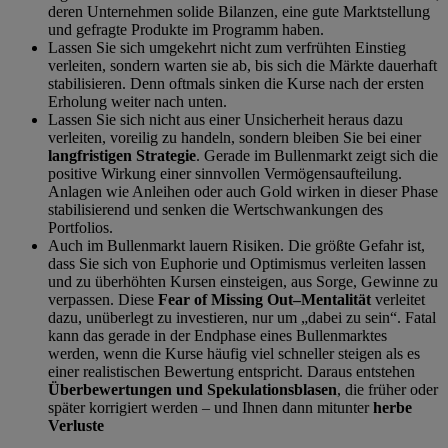
deren Unternehmen solide Bilanzen, eine gute Marktstellung
und gefragte Produkte im Programm haben.
Lassen Sie sich umgekehrt nicht zum verfrühten Einstieg
verleiten, sondern warten sie ab, bis sich die Märkte dauerhaft
stabilisieren. Denn oftmals sinken die Kurse nach der ersten
Erholung weiter nach unten.
Lassen Sie sich nicht aus einer Unsicherheit heraus dazu
verleiten, voreilig zu handeln, sondern bleiben Sie bei einer
langfristigen Strategie
. Gerade im Bullenmarkt zeigt sich die
positive Wirkung einer sinnvollen Vermögensaufteilung.
Anlagen wie Anleihen oder auch Gold wirken in dieser Phase
stabilisierend und senken die Wertschwankungen des
Portfolios.
Auch im Bullenmarkt lauern Risiken. Die größte Gefahr ist,
dass Sie sich von Euphorie und Optimismus verleiten lassen
und zu überhöhten Kursen einsteigen, aus Sorge, Gewinne zu
verpassen. Diese
Fear of Missing Out–Mentalität
verleitet
dazu, unüberlegt zu investieren, nur um „dabei zu sein“. Fatal
kann das gerade in der Endphase eines Bullenmarktes
werden, wenn die Kurse häufig viel schneller steigen als es
einer realistischen Bewertung entspricht. Daraus entstehen
Überbewertungen und Spekulationsblasen
, die früher oder
später korrigiert werden – und Ihnen dann mitunter
herbe
Verluste