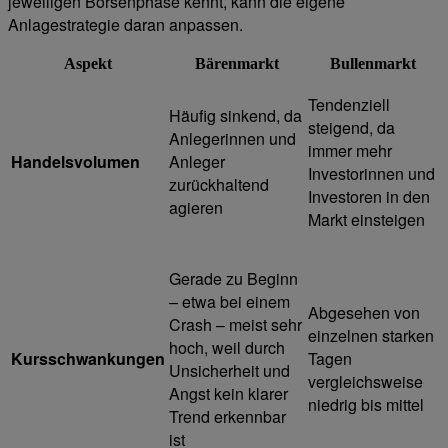
jeweiligen Börsenphase kennt, kann die eigene
Anlagestrategie daran anpassen.
Aspekt
Bärenmarkt
Bullenmarkt
Tendenziell
Häufig sinkend, da
steigend, da
Anlegerinnen und
immer mehr
Handelsvolumen
Anleger
Investorinnen und
zurückhaltend
Investoren in den
agieren
Markt einsteigen
Gerade zu Beginn
– etwa bei einem
Abgesehen von
Crash – meist sehr
einzelnen starken
hoch, weil durch
Kursschwankungen
Tagen
Unsicherheit und
vergleichsweise
Angst kein klarer
niedrig bis mittel
Trend erkennbar
ist