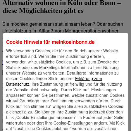
Alternativ wohnen in Köln oder Bonn –
diese Möglichkeiten gibt es
Sie möchten gemeinsam statt einsam leben? Oder suchen
Unterstützung im Alltag? Vom Mehrgenerationenwohnen
über Co-Housing bis hin zu Hofgemeinschaften – wir zeigen
Cookie Hinweis für
meinkoelnbonn.de
Ihnen, welche alternativen Wohnformen es in der Region
gibt. Und für wen sie sich eignen.
Wir verwenden Cookies, die für den Betrieb unserer Website
erforderlich sind. Wenn Sie Ihre Zustimmung erteilen,
verwenden wir zusätzliche Cookies, um z.B. zum Zwecke der
Weiterlesen
Statistik oder des Marketings Informationen zu Ihrer Nutzung
unserer Website zu verarbeiten. Detaillierte Informationen zu
diesen Cookies finden Sie in unserer
Erklärung zum
Datenschutz
. Ihre Zustimmung ist freiwillig und für die Nutzung
Eigenkapital bei der
der Website nicht notwendig. Durch Klick auf „Einstellungen
Immobilienfinanzierung – geht es auch
anpassen“ können Sie bestimmen, welche zusätzlichen Cookies
ohne?
wir auf Grundlage Ihrer Zustimmung verwenden dürfen. Durch
Klick auf “Ich stimme zu“ willigen Sie allen zusätzlichen Cookies
gleichzeitig zu. Sie können Ihre Zustimmung jederzeit über den
Die Immobilienfinanzierung kann herausfordernd sein,
Link „Cookie-Einstellungen anpassen“ im Footer auf jeder Seite
besonders wenn das erforderliche Eigenkapital noch nicht
widerrufen oder dort Ihre Cookie-Einstellungen ändern. Mit Klick
zur Verfügung steht. Aber ist eine Finanzierung vielleicht
auf “zusätzliche Cookies ablehnen“ werden alle zusätzlichen