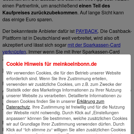
einen Partnerlink, um anschließend
einen Teil des
Kaufpreises zurückzubekommen
. Auf lange Sicht kann
das einige Euro sparen.
Der bekannteste Anbieter dafür ist
PAYBACK
. Die Cashback-
Plattform ist in Deutschland weit verbreitet, wird also oft
akzeptiert und lässt sich sogar
mit der Sparkassen-Card
verknüpfen
. Immer wenn Sie mit Ihrer Sparkassen-Card
zahlen, sammeln Sie also automatisch Punkte.
Cookie Hinweis für
meinkoelnbonn.de
Preisvergleichs-Apps: schneller zum besten Angebot
Wir verwenden Cookies, die für den Betrieb unserer Website
erforderlich sind. Wenn Sie Ihre Zustimmung erteilen,
Preisvergleichs-Apps sind vor allem bei größeren
verwenden wir zusätzliche Cookies, um z.B. zum Zwecke der
Statistik oder des Marketings Informationen zu Ihrer Nutzung
Anschaffungen ziemlich praktisch. Denn mit ihnen finden Sie
unserer Website zu verarbeiten. Detaillierte Informationen zu
in wenigen Klicks das günstigste Angebot
. Dazu
diesen Cookies finden Sie in unserer
Erklärung zum
vergleichen die Apps wie
Idealo
oder
billiger.de
die Preise in
Datenschutz
. Ihre Zustimmung ist freiwillig und für die Nutzung
Tausenden Online-Shops.
der Website nicht notwendig. Durch Klick auf „Einstellungen
anpassen“ können Sie bestimmen, welche zusätzlichen Cookies
Neben dem besten Preis zeigen die Plattformen auch die
wir auf Grundlage Ihrer Zustimmung verwenden dürfen. Durch
Preisentwicklung über einen bestimmten Zeitraum an. So
Klick auf “Ich stimme zu“ willigen Sie allen zusätzlichen Cookies