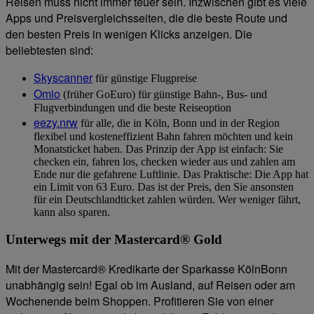
Reisen muss nicht immer teuer sein. Inzwischen gibt es viele
Apps und Preisvergleichsseiten, die die beste Route und
den besten Preis in wenigen Klicks anzeigen. Die
beliebtesten sind:
Skyscanner
für günstige Flugpreise
Omio
(früher GoEuro) für günstige Bahn-, Bus- und
Flugverbindungen und die beste Reiseoption
eezy.nrw
für alle, die in Köln, Bonn und in der Region
flexibel und kosteneffizient Bahn fahren möchten und kein
Monatsticket haben. Das Prinzip der App ist einfach: Sie
checken ein, fahren los, checken wieder aus und zahlen am
Ende nur die gefahrene Luftlinie. Das Praktische: Die App hat
ein Limit von 63 Euro. Das ist der Preis, den Sie ansonsten
für ein Deutschlandticket zahlen würden. Wer weniger fährt,
kann also sparen.
Unterwegs mit der Mastercard® Gold
Mit der Mastercard® Kredikarte der Sparkasse KölnBonn
unabhängig sein! Egal ob im Ausland, auf Reisen oder am
Wochenende beim Shoppen. Profitieren Sie von einer