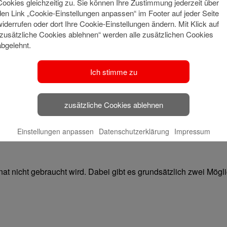
Cookies gleichzeitig zu. Sie können Ihre Zustimmung jederzeit über
den Link „Cookie-Einstellungen anpassen“ im Footer auf jeder Seite
widerrufen oder dort Ihre Cookie-Einstellungen ändern. Mit Klick auf
“zusätzliche Cookies ablehnen“ werden alle zusätzlichen Cookies
abgelehnt.
 das ist keine gute Mischung. Zwar steigt die Inflation aktuell 
Ich stimme zu
n weniger leisten als heute. Um diesen
Wertverlust zu verring
zusätzliche Cookies ablehnen
spiel: Legen Sie ein Jahr lang jeden Monat 10 Euro aufs Tage
0 Euro.
Einstellungen anpassen
Datenschutzerklärung
Impressum
t nicht gebraucht wird. Dabei gibt es grundsätzlich zwei Mögli