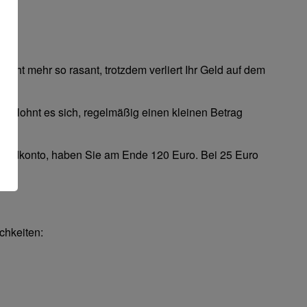
nicht mehr so rasant, trotzdem verliert Ihr Geld auf dem
ern
, lohnt es sich, regelmäßig einen kleinen Betrag
sgeldkonto, haben Sie am Ende 120 Euro. Bei 25 Euro
chkeiten: