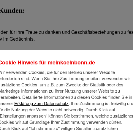
 Kunden:
nden für ihre Treue zu danken und Geschäftsbeziehungen zu fe
iv im Gedächtnis.
Cookie Hinweis für
meinkoelnbonn.de
Wir verwenden Cookies, die für den Betrieb unserer Website
erforderlich sind. Wenn Sie Ihre Zustimmung erteilen, verwenden wir
zusätzliche Cookies, um z.B. zum Zwecke der Statistik oder des
Marketings Informationen zu Ihrer Nutzung unserer Website zu
verarbeiten. Detaillierte Informationen zu diesen Cookies finden Sie in
unserer
Erklärung zum Datenschutz
. Ihre Zustimmung ist freiwillig un
für die Nutzung der Website nicht notwendig. Durch Klick auf
nd Kunden
„Einstellungen anpassen“ können Sie bestimmen, welche zusätzliche
rlich absetzbar?
Cookies wir auf Grundlage Ihrer Zustimmung verwenden dürfen.
nke verschicken?
Durch Klick auf “Ich stimme zu“ willigen Sie allen zusätzlichen
en?