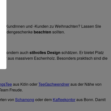
iness-Kundinnen und -Kunden zu Weihnachten? Lassen Sie
ma Kundengeschenke
beachten
sollten.
tz
, sondern auch
stilvolles Design
schätzen. Er bietet Platz
nizer aus massivem Eschenholz. Besonders praktisch sind die
ingsTee
aus Köln oder
TeeGschwendner
aus der Nähe von
Team Freude.
orten von
Schamong
oder dem
Kaffeekontor
aus Bonn. Damit