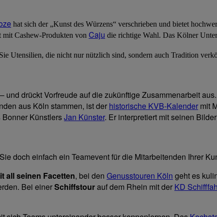
oze
hat sich der „Kunst des Würzens“ verschrieben und bietet hochwer
Caju
fft mit Cashew-Produkten von
die richtige Wahl. Das Kölner Unt
Sie Utensilien, die nicht nur nützlich sind, sondern auch Tradition ver
 und drückt Vorfreude auf die zukünftige Zusammenarbeit aus. E
nden aus Köln stammen, ist der
historische KVB-Kalender
mit M
s Bonner Künstlers
Jan Künster
. Er interpretiert mit seinen Bil
ie doch einfach ein Teamevent für die Mitarbeitenden Ihrer Ku
t all seinen Facetten
, bei den
Genusstouren Köln
geht es kuli
erden. Bei einer
Schiffstour
auf dem Rhein mit der
KD Schifffah
amit sich Teams untereinander besser kennenlernen. Das
Kochate