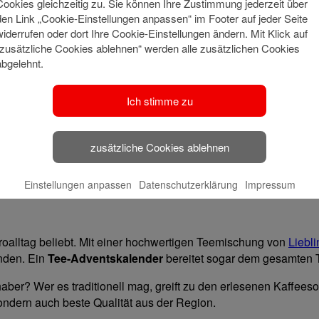
Cookies gleichzeitig zu. Sie können Ihre Zustimmung jederzeit über
ndung nachhaltig
den Link „Cookie-Einstellungen anpassen“ im Footer auf jeder Seite
widerrufen oder dort Ihre Cookie-Einstellungen ändern. Mit Klick auf
undinnen und Kunden
“zusätzliche Cookies ablehnen“ werden alle zusätzlichen Cookies
abgelehnt.
rnehmerinnen und Unternehmer: Was schenken wir unseren Bus
egion KölnBonn und erfahren Sie, was Sie rund um das The
Ich stimme zu
rsteller
zusätzliche Cookies ablehnen
schenk für alle, die nicht nur einen
aufgeräumten Arbeitspla
Der Kölner Möbelhersteller
Holzpiloten
fertigt hochwertige Orga
che.
Einstellungen anpassen
Datenschutzerklärung
Impressum
oalltag beliebt. Mit einer hochwertigen Teemischung von
Liebl
unden. Ein
Tee-Adventskalender
bereitet sogar dem gesamten 
aber? Wer es traditionell mag, greift zu den erlesenen Kaffees
sondern auch beste Qualität aus der Region.