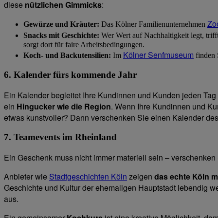
diese
nützlichen Gimmicks
:
Zo
Gewürze und Kräuter:
Das Kölner Familienunternehmen
Snacks mit Geschichte:
Wer Wert auf Nachhaltigkeit legt, tri
sorgt dort für faire Arbeitsbedingungen.
Kölner Senfmuseum
Koch- und Backutensilien:
Im
finden 
6. Kalender fürs kommende Jahr
Ein Kalender begleitet Ihre Kundinnen und Kunden jeden Tag –
ein
Hingucker wie die Region
. Wenn Ihre Kundinnen und Ku
etwas kunstvoller? Dann verschenken Sie einen Kalender de
7. Teamevents im Rheinland
Ein Geschenk muss nicht immer materiell sein – verschenken S
Anbieter wie
Stadtgeschichten Köln
zeigen
das echte Köln mi
Geschichte und Kultur der ehemaligen Hauptstadt lebendig w
aus.
Ein gemeinsamer
Kochkurs
ist eine kreative Möglichkeit, d