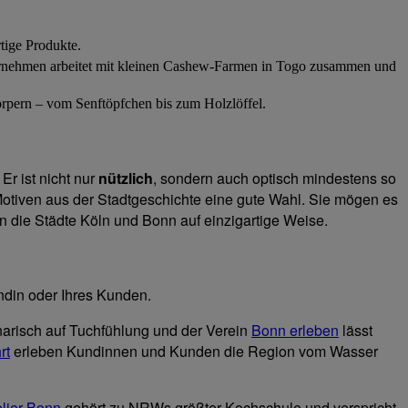
tige Produkte.
ernehmen arbeitet mit kleinen Cashew-Farmen in Togo zusammen und
körpern – vom Senftöpfchen bis zum Holzlöffel.
r ist nicht nur
nützlich
, sondern auch optisch mindestens so
otiven aus der Stadtgeschichte eine gute Wahl. Sie mögen es
dern die Städte Köln und Bonn auf einzigartige Weise.
ndin oder Ihres Kunden.
narisch auf Tuchfühlung und der Verein
Bonn erleben
lässt
rt
erleben Kundinnen und Kunden die Region vom Wasser
lier Bonn
gehört zu NRWs größter Kochschule und verspricht,