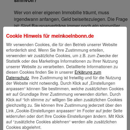
Wer von einer eigenen Immobilie träumt, muss
irgendwann anfangen, Geld beiseitezulegen. Die Frage
ist: Sind Bausparverträge immer noch ein sinnvoller…
Cookie Hinweis für
meinkoelnbonn.de
Weiterlesen
Wir verwenden Cookies, die für den Betrieb unserer Website
erforderlich sind. Wenn Sie Ihre Zustimmung erteilen,
mein Geld
Wohnen
verwenden wir zusätzliche Cookies, um z.B. zum Zwecke der
Februar 2025
Statistik oder des Marketings Informationen zu Ihrer Nutzung
unserer Website zu verarbeiten. Detaillierte Informationen zu
Energetische Sanierung: Diese Pflichten
diesen Cookies finden Sie in unserer
Erklärung zum
gelten für WEGs
Datenschutz
. Ihre Zustimmung ist freiwillig und für die Nutzung
der Website nicht notwendig. Durch Klick auf „Einstellungen
anpassen“ können Sie bestimmen, welche zusätzlichen Cookies
Das Gebäudeenergiegesetz verpflichtet seit 2024 zur
wir auf Grundlage Ihrer Zustimmung verwenden dürfen. Durch
Sanierung. Doch anders als Besitzerinnen eines
Klick auf “Ich stimme zu“ willigen Sie allen zusätzlichen Cookies
Einfamilienhauses müssen sich Eigentümer in einer
gleichzeitig zu. Sie können Ihre Zustimmung jederzeit über den
Wohnungseigentümergemeinschaft absprechen.
Link „Cookie-Einstellungen anpassen“ im Footer auf jeder Seite
widerrufen oder dort Ihre Cookie-Einstellungen ändern. Mit Klick
Weiterlesen
auf “zusätzliche Cookies ablehnen“ werden alle zusätzlichen
Cookies abgelehnt.