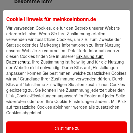
bekomme ich?
BAföG unterstützt dich während des Studiums oder der
Cookie Hinweis für
meinkoelnbonn.de
Ausbildung finanziell. Um damit Zeit fürs Wesentliche
schaffen. Mit wie viel Förderung…
Wir verwenden Cookies, die für den Betrieb unserer Website
erforderlich sind. Wenn Sie Ihre Zustimmung erteilen,
Weiterlesen
verwenden wir zusätzliche Cookies, um z.B. zum Zwecke der
Statistik oder des Marketings Informationen zu Ihrer Nutzung
unserer Website zu verarbeiten. Detaillierte Informationen zu
mein Geld
Vermögensaufbau
diesen Cookies finden Sie in unserer
Erklärung zum
September 2025
Datenschutz
. Ihre Zustimmung ist freiwillig und für die Nutzung
der Website nicht notwendig. Durch Klick auf „Einstellungen
Was ist eine Dividende?
anpassen“ können Sie bestimmen, welche zusätzlichen Cookies
wir auf Grundlage Ihrer Zustimmung verwenden dürfen. Durch
Klick auf “Ich stimme zu“ willigen Sie allen zusätzlichen Cookies
Dividenden sind ein fester Begriff in der Welt von
gleichzeitig zu. Sie können Ihre Zustimmung jederzeit über den
Aktien und Geldanlagen. Aber was genau steckt
Link „Cookie-Einstellungen anpassen“ im Footer auf jeder Seite
dahinter? Und wie können…
widerrufen oder dort Ihre Cookie-Einstellungen ändern. Mit Klick
auf “zusätzliche Cookies ablehnen“ werden alle zusätzlichen
Weiterlesen
Cookies abgelehnt.
mein Geld
Vermögensaufbau
Ich stimme zu
September 2025