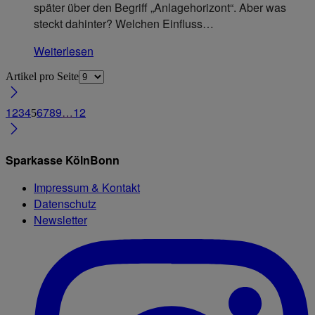
später über den Begriff „Anlagehorizont“. Aber was
steckt dahinter? Welchen Einfluss…
Weiterlesen
Artikel pro Seite
1
2
3
4
6
7
8
9
…
12
5
Sparkasse KölnBonn
Impressum & Kontakt
Datenschutz
Newsletter